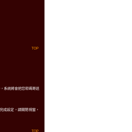
TOP
件，系統將會把您密碼寄送
、及自動完成設定，請關閉視窗，
TOP