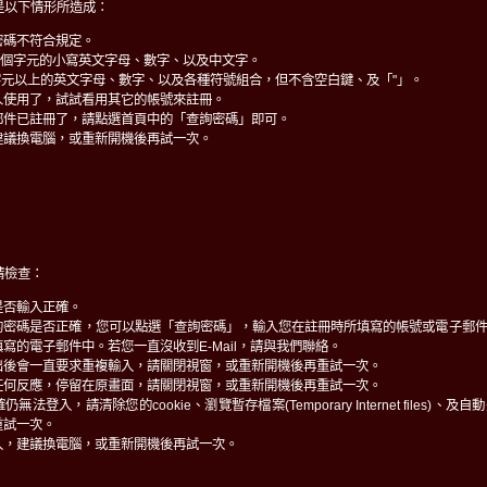
是以下情形所造成：
密碼不符合規定。
0個字元的小寫英文字母、數字、以及中文字。
字元以上的英文字母、數字、以及各種符號組合，但不含空白鍵、及「"」。
人使用了，試試看用其它的帳號來註冊。
郵件已註冊了，請點選首頁中的「查詢密碼」即可。
建議換電腦，或重新開機後再試一次。
請檢查：
是否輸入正確。
的密碼是否正確，您可以點選「查詢密碼」，輸入您在註冊時所填寫的帳號或電子郵
寫的電子郵件中。若您一直沒收到E-Mail，請與我們聯絡。
出後會一直要求重複輸入，請關閉視窗，或重新開機後再重試一次。
任何反應，停留在原畫面，請關閉視窗，或重新開機後再重試一次。
法登入，請清除您的cookie、瀏覽暫存檔案(Temporary Internet files)
重試一次。
入，建議換電腦，或重新開機後再試一次。