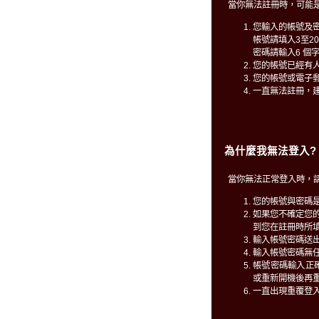
當你無法註冊時，可能
您輸入的帳號及
帳號請填入3至2
密碼請輸入6 個
您的帳號已經有
您的帳號或電子
一直無法註冊，
為什麼我無法登入?
當你無法正常登入時，
您的帳號與密碼
如果您不確定您
到您在註冊時所填
輸入帳號密碼送
輸入帳號密碼無
帳號密碼輸入正確仍無
或重新開機後再
一直出現重覆登